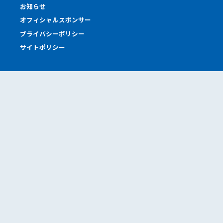
お知らせ
オフィシャルスポンサー
プライバシーポリシー
サイトポリシー
Offices
本社工場
東京オフィス
東京サロン
神戸サロン
札幌営業所
道南営業所
Sponcers
タカヤマは応援しています。