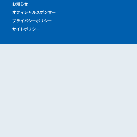
お知らせ
オフィシャルスポンサー
プライバシーポリシー
サイトポリシー
Offices
本社工場
東京オフィス
東京サロン
神戸サロン
札幌営業所
道南営業所
Sponcers
タカヤマは応援しています。