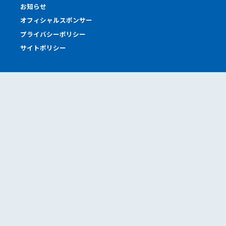
お知らせ
オフィシャルスポンサー
プライバシーポリシー
サイトポリシー
Offices
本社工場
東京オフィス
東京サロン
神戸サロン
札幌営業所
道南営業所
Sponcers
タカヤマは応援しています。